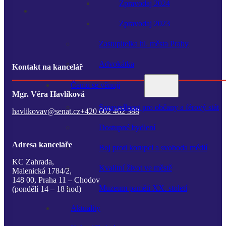
Zpravodaj 2024
Zpravodaj 2023
Zastupitelka hl. města Prahy
Advokátka
Kontakt na kancelář
Čemu se věnuji
Mgr. Věra Havlíková
Spravedlnost pro občany a férový stát
havlikovav@senat.cz
+420 602 462 388
Dostupné bydlení
Adresa kanceláře
Boj proti korupci a svoboda médií
KC Zahrada,
Kvalitní život ve městě
Malenická 1784/2,
148 00, Praha 11 – Chodov
Muzeum paměti XX. století
(pondělí 14 – 18 hod)
Aktuality