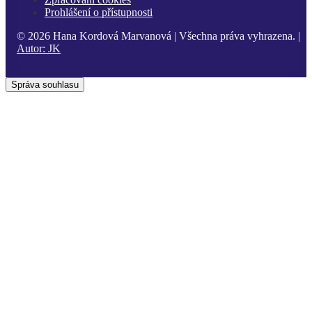
Prohlášení o přístupnosti
© 2026 Hana Kordová Marvanová | Všechna práva vyhrazena. |
Autor:
JK
Správa souhlasu