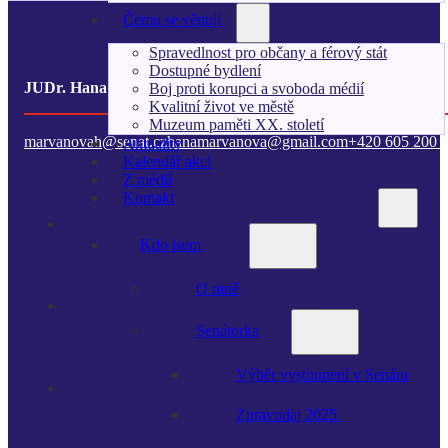
Čemu se věnuji
Spravedlnost pro občany a férový stát
Dostupné bydlení
JUDr. Hana Kordová Marvanová
Boj proti korupci a svoboda médií
Kvalitní život ve městě
Muzeum paměti XX. století
marvanovah@senat.cz
hanamarvanova@gmail.com
+420 605 200 
Aktuality
Kalendář akcí
Z médií
Kontakt
Kdo jsem
O mně
Senátorka
Výběr vystoupení v Senátu
Zpravodaj 2025