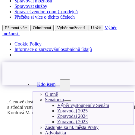
Spravovat možnosti
Spravovat služby
Správa {vendor_count} prodejců
Přečtěte si více o těchto účelech
Výběr
Přijmout vše
Odmítnout
Výběr možností
Uložit
možností
Cookie Policy
Informace o zpracování osobníchů údajů
Kdo jsem
O mně
Senátorka
„Cenově dostupné bydlení nedokáže zajistit pouze masivnější devel
Výběr vystoupení v Senátu
a střední vrstvy. Zejména tam, kde vzniknou družstva ve spolupr
Zpravodaj 2025
Kordová Marvanová.
Zpravodaj 2024
Zpravodaj 2023
Zastupitelka hl. města Prahy
Advokátka