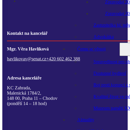
Zpravodaj 2
Zpravodaj 2
Zastupitelka hl. mě
Kontakt na kancelář
Advokátka
Mgr. Věra Havlíková
Čemu se věnuji
havlikovav@senat.cz
+420 602 462 388
Spravedlnost pro ob
Dostupné bydlení
Adresa kanceláře
Boj proti korupci a
KC Zahrada,
Malenická 1784/2,
Kvalitní život ve m
148 00, Praha 11 – Chodov
(pondělí 14 – 18 hod)
Muzeum paměti XX. 
Aktuality