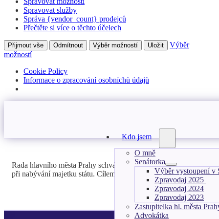
Spravovat možnosti
Spravovat služby
Správa {vendor_count} prodejců
Přečtěte si více o těchto účelech
Výběr
Přijmout vše
Odmítnout
Výběr možností
Uložit
možností
Cookie Policy
Informace o zpracování osobníchů údajů
Kdo jsem
O mně
Senátorka
Rada hlavního města Prahy schválila návrh radní Hany Kordové Mar
Výběr vystoupení v 
při nabývání majetku státu. Cílem je, aby obce měly reálnou možnost
Zpravodaj 2025
Zpravodaj 2024
Zpravodaj 2023
Zastupitelka hl. města Prah
Advokátka