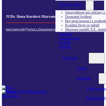
Čemu se věnuji
Spravedlnost pro občany a 
JUDr. Hana Kordová Marvanová
Dostupné bydlení
Boj proti korupci a svobod
Kvalitní život ve městě
marvanovah@senat.cz
hanamarvanova@gmail.com
+420 605 200 
Muzeum paměti XX. stolet
Aktuality
Kalendář akcí
Z médií
Kontakt
Kdo jsem
O mně
Senátorka
Výběr vystou
Zpravodaj 2