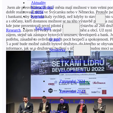
Aktuality
Kalendář akcí
Jsem ale přesvědčena, že také města mají možnost v tom velmi pom
Z médií
dobře realizované třeba ve Švýcarsku nebo v Německu. Protože jse
Kontakt
i bankami, aby byty vznikaly rychleji, než kdyby to stavělo město
a s občany, kteří dostanou možnost se na této výstavbě podílet a za
kde jsme prezentovali první pilotní projekt na výstavbu až 266 dr
Kdo jsem
Research
. Zájem byl velký a stejně tak i z řad měst a obcí. Už n
zájem, stejně tak zástupce bytových družstev, developerů a bank. Js
potřebu, zásadně to ovlivňuje jejich pocit bezpečí a spokojenosti. 
O mně
5 a poté bude možné založit bytové družstvo, do kterého se obyvat
informace, jak se o družstevní bydlení s účastí města budou moci 
Senátorka
Výběr vystoupení v Senátu
Zpravodaj 2025
Zpravodaj 2024
Zpravodaj 2023
Zastupitelka hl. města Prahy
Advokátka