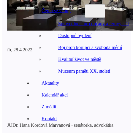
Čemu se věnuji
Spravedlnost pro občany a férový stát
Dostupné bydlení
Boj proti korupci a svoboda médií
fb, 28.4.2022
Kvalitní život ve městě
Muzeum paměti XX. století
Aktuality
Kalendář akcí
Z médií
Kontakt
JUDr. Hana Kordová Marvanová - senátorka, advokátka