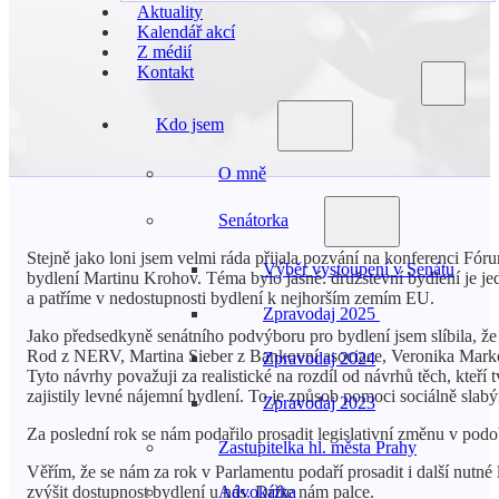
Aktuality
Kalendář akcí
Z médií
Kontakt
Kdo jsem
O mně
Senátorka
Stejně jako loni jsem velmi ráda přijala pozvání na konferenci Fór
Výběr vystoupení v Senátu
bydlení Martinu Krohov. Téma bylo jasné: družstevní bydlení je jed
a patříme v nedostupnosti bydlení k nejhorším zemím EU.
Zpravodaj 2025
Jako předsedkyně senátního podvýboru pro bydlení jsem slíbila, že 
Rod z NERV, Martina Sieber z Bankovní asociace, Veronika Marková
Zpravodaj 2024
Tyto návrhy považuji za realistické na rozdíl od návrhů těch, kteř
zajistily levné nájemní bydlení. To je způsob pomoci sociálně slab
Zpravodaj 2023
Za poslední rok se nám podařilo prosadit legislativní změnu v pod
Zastupitelka hl. města Prahy
Věřím, že se nám za rok v Parlamentu podaří prosadit i další nutné
zvýšit dostupnost bydlení u nás. Držte nám palce.
Advokátka