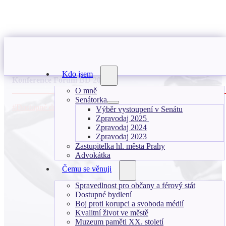
5.12.2025
Kdo jsem
Konference Fórum BD 2025
O mně
Senátorka
#Dostupné družstevní bydlení
Výběr vystoupení v Senátu
Zpravodaj 2025
Zpravodaj 2024
Zpravodaj 2023
Zastupitelka hl. města Prahy
Advokátka
Čemu se věnuji
Spravedlnost pro občany a férový stát
Dostupné bydlení
Boj proti korupci a svoboda médií
Kvalitní život ve městě
Muzeum paměti XX. století