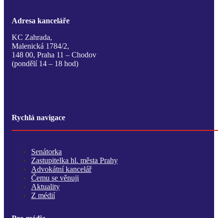
Adresa kanceláře
KC Zahrada,
Malenická 1784/2,
148 00, Praha 11 – Chodov
(pondělí 14 – 18 hod)
Rychlá navigace
Senátorka
Zastupitelka hl. města Prahy
Advokátní kancelář
Čemu se věnuji
Aktuality
Z médií