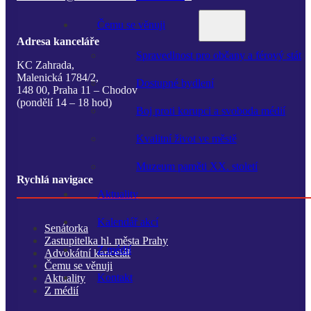
Čemu se věnuji
Adresa kanceláře
Spravedlnost pro občany a férový stát
KC Zahrada,
Malenická 1784/2,
Dostupné bydlení
148 00, Praha 11 – Chodov
(pondělí 14 – 18 hod)
Boj proti korupci a svoboda médií
Kvalitní život ve městě
Muzeum paměti XX. století
Rychlá navigace
Aktuality
Kalendář akcí
Senátorka
Zastupitelka hl. města Prahy
Z médií
Advokátní kancelář
Čemu se věnuji
Kontakt
Aktuality
Z médií