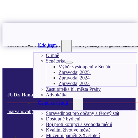
Hlavní město Praha připravuje novelu vyhlášky o regulaci hazardu,
Kdo jsem
O mně
Senátorka
Výběr vystoupení v Senátu
Zpravodaj 2025
Zpravodaj 2024
Zpravodaj 2023
Zastupitelka hl. města Prahy
Advokátka
JUDr. Hana Kordová Marvanová
Čemu se věnuji
marvanovah@senat.cz
hanamarvanova@gmail.com
+420 605 200 
Spravedlnost pro občany a férový stát
Dostupné bydlení
Boj proti korupci a svoboda médií
Kvalitní život ve městě
Muzeum paměti XX. století