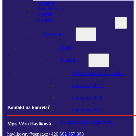
Aktuality
Kalendář akcí
Z médií
Kontakt
Kdo jsem
O mně
Senátorka
Výběr vystoupení v Senátu
Zpravodaj 2025
Zpravodaj 2024
Kontakt na kancelář
Zpravodaj 2023
Zastupitelka hl. města Prahy
Mgr. Věra Havlíková
havlikovav@senat.cz
+420 602 462 388
Advokátka