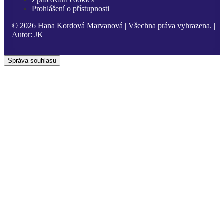
Prohlášení o přístupnosti
© 2026 Hana Kordová Marvanová | Všechna práva vyhrazena. |
Autor:
JK
Správa souhlasu