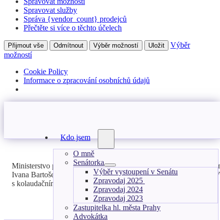
Spravovat možnosti
Spravovat služby
Správa {vendor_count} prodejců
Přečtěte si více o těchto účelech
Výběr
Přijmout vše
Odmítnout
Výběr možností
Uložit
možností
Cookie Policy
Informace o zpracování osobníchů údajů
Kdo jsem
O mně
Senátorka
Ministerstvo pro místní rozvoj vyhovělo žádostem a podnětům z mn
Výběr vystoupení v Senátu
Ivana Bartoše obrátila dopisem radní Hana Kordová Marvanová. Výsl
Zpravodaj 2025
s kolaudačním rozhodnutím.
Zpravodaj 2024
Zpravodaj 2023
Zastupitelka hl. města Prahy
Advokátka