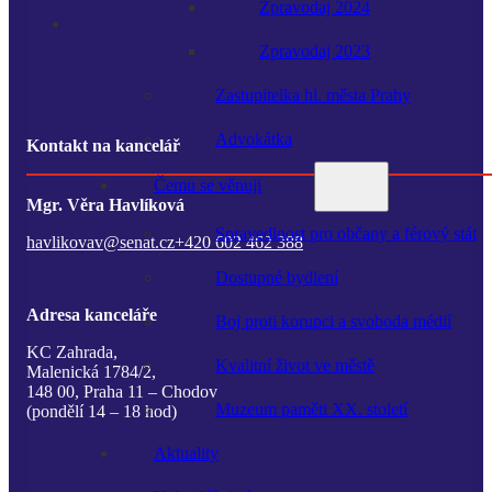
Zpravodaj 2024
Zpravodaj 2023
Zastupitelka hl. města Prahy
Advokátka
Kontakt na kancelář
Čemu se věnuji
Mgr. Věra Havlíková
Spravedlnost pro občany a férový stát
havlikovav@senat.cz
+420 602 462 388
Dostupné bydlení
Adresa kanceláře
Boj proti korupci a svoboda médií
KC Zahrada,
Kvalitní život ve městě
Malenická 1784/2,
148 00, Praha 11 – Chodov
Muzeum paměti XX. století
(pondělí 14 – 18 hod)
Aktuality