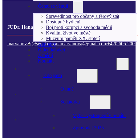
Čemu se věnuji
Spravedlnost pro občany a férový stát
Dostupné bydlení
JUDr. Hana Kordová Marvanová
Boj proti korupci a svoboda médií
Kvalitní život ve městě
Muzeum paměti XX. století
marvanovah@senat.cz
hanamarvanova@gmail.com
+420 605 200 
Aktuality
Kalendář akcí
Z médií
Kontakt
Kdo jsem
O mně
Senátorka
Výběr vystoupení v Senátu
Zpravodaj 2025