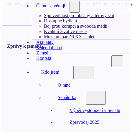
skončily poslední licence k automatům a nyní již žádné provozovny
Čemu se věnuji
Spravedlnost pro občany a férový stát
Dostupné bydlení
Boj proti korupci a svoboda médií
Kvalitní život ve městě
Muzeum paměti XX. století
Aktuality
Zprávy k tématu
Kalendář akcí
Z médií
Kontakt
Kdo jsem
O mně
Senátorka
Výběr vystoupení v Senátu
Zpravodaj 2025