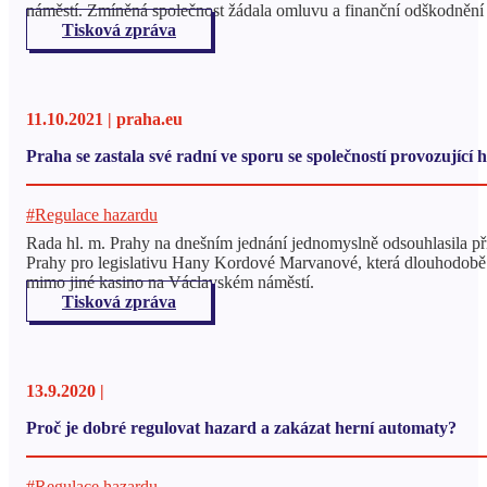
náměstí. Zmíněná společnost žádala omluvu a finanční odškodnění pů
Tisková zpráva
11.10.2021 | praha.eu
Praha se zastala své radní ve sporu se společností provozující 
#Regulace hazardu
Rada hl. m. Prahy na dnešním jednání jednomyslně odsouhlasila při
Prahy pro legislativu Hany Kordové Marvanové, která dlouhodob
mimo jiné kasino na Václavském náměstí.
Tisková zpráva
13.9.2020 |
Proč je dobré regulovat hazard a zakázat herní automaty?
#Regulace hazardu