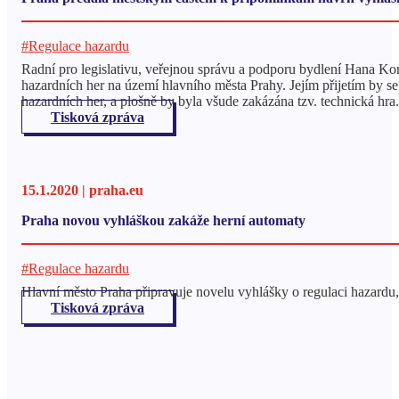
#Regulace hazardu
Radní pro legislativu, veřejnou správu a podporu bydlení Hana K
hazardních her na území hlavního města Prahy. Jejím přijetím by s
hazardních her, a plošně by byla všude zakázána tzv. technická hra.
Tisková zpráva
15.1.2020 | praha.eu
Praha novou vyhláškou zakáže herní automaty
#Regulace hazardu
Hlavní město Praha připravuje novelu vyhlášky o regulaci hazardu,
Tisková zpráva