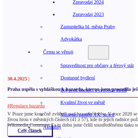
Zpravodaj 2024
Zpravodaj 2023
Zastupitelka hl. města Prahy
Advokátka
Čemu se věnuji
Spravedlnost pro občany a férový stát
Dostupné bydlení
30.4.2025 |
Praha uspěla s vyhláškou k hazardu, kterou jsem prosadila ješ
Boj proti korupci a svoboda médií
Kvalitní život ve městě
#Regulace hazardu
V Praze jsme konečně zvítězili nad hazardní lobby. V roce 2020 se 
Muzeum paměti XX. století
živou hrou v městských částech (41 z 57), kde to jejich radnice po
Wikimedia Commons Za tu dobu jsme čelili soustředěnému tlaku od
Aktuality
Celý článek