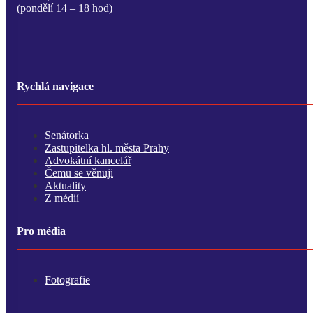
(pondělí 14 – 18 hod)
Rychlá navigace
Senátorka
Zastupitelka hl. města Prahy
Advokátní kancelář
Čemu se věnuji
Aktuality
Z médií
Pro média
Fotografie