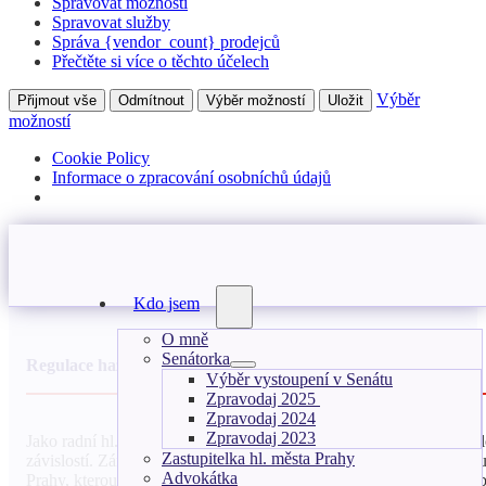
Spravovat možnosti
Spravovat služby
Správa {vendor_count} prodejců
Přečtěte si více o těchto účelech
Výběr
Přijmout vše
Odmítnout
Výběr možností
Uložit
možností
Cookie Policy
Informace o zpracování osobníchů údajů
Kdo jsem
O mně
Senátorka
Regulace hazardu
Výběr vystoupení v Senátu
Zpravodaj 2025
Zpravodaj 2024
Zpravodaj 2023
Jako radní hl. m. Prahy se mi podařilo prosadit v zastupitelstvu p
Zastupitelka hl. města Prahy
závislostí. Zároveň poškozovaly veřejný prostor a bezpečnostní si
Advokátka
Prahy, kterou bylo zakázáno v Praze provozování technické hry a b