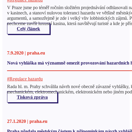
V Praze jsme po téměř ročním složitém projednávání odhlasovali n
v kasinech, a stanoví nulovou toleranci hazardu ve většině městsk
argumentů, a samozřejmě je zde i velký vliv lobbistických zájmů. 
nechceme zavřít luxusní kasina, která navštěvují turisté a kde je p
Celý článek
7.9.2020 | praha.eu
Nová vyhláška má významně omezit provozování hazardních h
#Regulace hazardu
Rada hl. m. Prahy schválila návrh nové obecně závazné vyhlášky, 
mechanickém, elektromechanickém, elektronickém nebo jiném podob
Tisková zpráva
27.1.2020 | praha.eu
Praha předala městským částem k připomínkám návrh vyhlášky